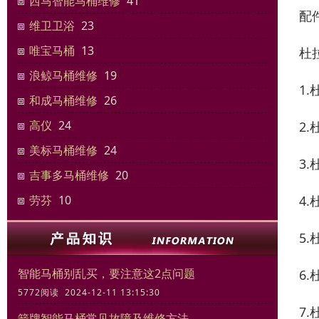
西马智能马桶维修
41
配
维卫卫浴
23
唯宝马桶
13
杜
浪鲸马桶维修
19
1
和成马桶维修
26
高仪
24
2
美标马桶维修
24
3
吉事多马桶维修
20
4
劳芬
10
5
智能马桶别乱买，要注意这2点问题
6
5772阅读 2024-12-11 13:15:30
7
箭牌智能马桶常见故障及维修方法