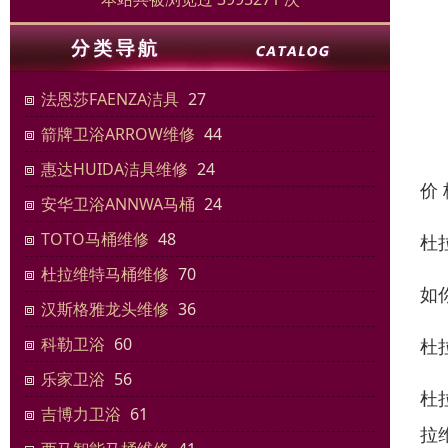
法恩莎FAENZA洁具
27
箭牌卫浴ARROW维修
44
惠达HUIDA洁具维修
24
价
安华卫浴ANNWA马桶
24
TOTO马桶维修
48
杜
杜拉维特马桶维修
70
如
汉斯格雅龙头维修
36
科勒卫浴
60
杜
乐家卫浴
56
杜
吉博力卫浴
61
拉