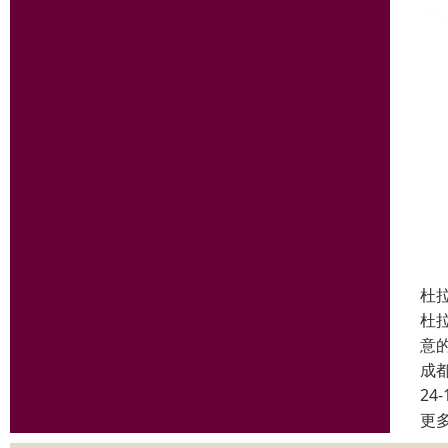
杜拉
杜
意的
成
24-
更