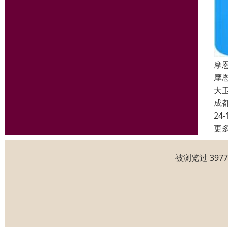
摩
摩
大
成
24-
更
被浏览过 397