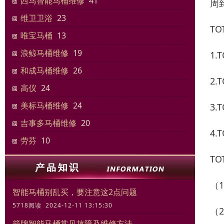
西马智能马桶维修
41
周
维卫卫浴
23
T
唯宝马桶
13
浪鲸马桶维修
19
1
和成马桶维修
26
2
高仪
24
美标马桶维修
24
3
吉事多马桶维修
20
4
劳芬
10
T
（
智能马桶别乱买，要注意这2点问题
5718阅读 2024-12-11 13:15:30
（
箭牌智能马桶常见故障及维修方法