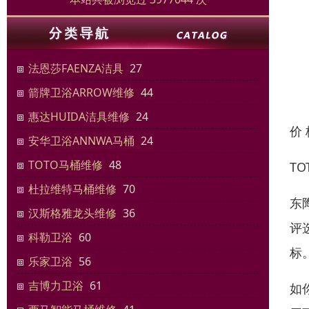
法恩莎FAENZA洁具
27
箭牌卫浴ARROW维修
44
惠达HUIDA洁具维修
24
价
安华卫浴ANNWA马桶
24
TOTO马桶维修
48
TO
杜拉维特马桶维修
70
东
汉斯格雅龙头维修
36
评
科勒卫浴
60
标
乐家卫浴
56
吉博力卫浴
61
如