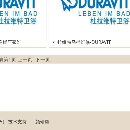
T马桶厂家维
杜拉维特马桶维修-DURAVIT
当前第1页 上一页
下一页
85）
技
术
支
持
：
颜靖康