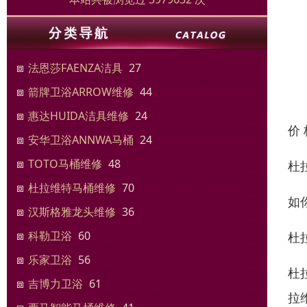
法恩莎FAENZA洁具
27
箭牌卫浴ARROW维修
44
惠达HUIDA洁具维修
24
价
安华卫浴ANNWA马桶
24
TOTO马桶维修
48
杜
杜拉维特马桶维修
70
如
汉斯格雅龙头维修
36
科勒卫浴
60
杜
乐家卫浴
56
杜
吉博力卫浴
61
拉