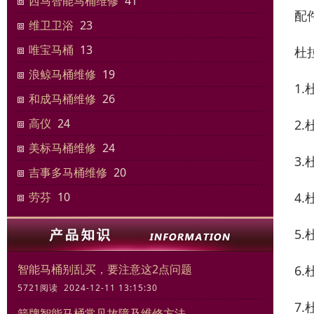
西马智能马桶维修
41
配
维卫卫浴
23
唯宝马桶
13
杜
浪鲸马桶维修
19
1
和成马桶维修
26
高仪
24
2
美标马桶维修
24
3
吉事多马桶维修
20
4
劳芬
10
5
智能马桶别乱买，要注意这2点问题
6
5721阅读 2024-12-11 13:15:30
7
箭牌智能马桶常见故障及维修方法