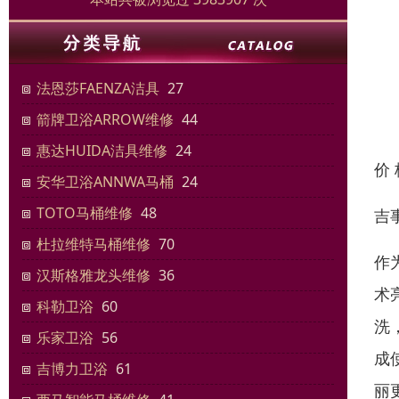
法恩莎FAENZA洁具
27
箭牌卫浴ARROW维修
44
惠达HUIDA洁具维修
24
价
安华卫浴ANNWA马桶
24
TOTO马桶维修
48
吉
杜拉维特马桶维修
70
作
汉斯格雅龙头维修
36
术
科勒卫浴
60
洗
乐家卫浴
56
成
吉博力卫浴
61
丽