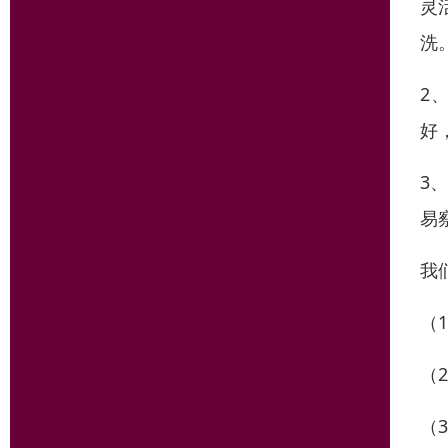
灵
洗
2
好
3
易
我
（
（
（