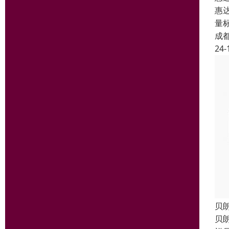
惠
量
成
24-
贝朗
贝