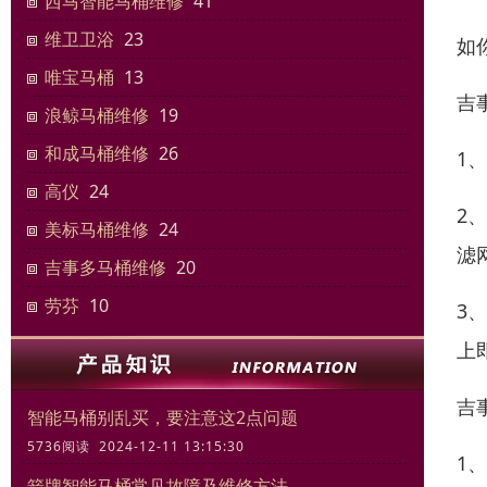
西马智能马桶维修
41
维卫卫浴
23
如
唯宝马桶
13
吉
浪鲸马桶维修
19
和成马桶维修
26
1
高仪
24
2
美标马桶维修
24
滤
吉事多马桶维修
20
劳芬
10
3
上
吉
智能马桶别乱买，要注意这2点问题
5736阅读 2024-12-11 13:15:30
1
箭牌智能马桶常见故障及维修方法