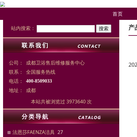
首页
产
站内搜索：
公司：
成都卫浴售后维修服务中心
20
联系：
全国服务热线
电话：
400-8509033
地址：
成都
本站共被浏览过 3973640 次
法恩莎FAENZA洁具
27