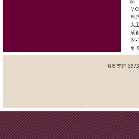
M
摩
大
成
24-
更
被浏览过 397