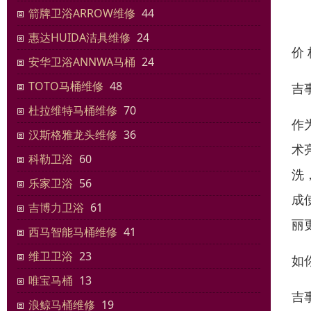
箭牌卫浴ARROW维修
44
惠达HUIDA洁具维修
24
价
安华卫浴ANNWA马桶
24
TOTO马桶维修
48
吉
杜拉维特马桶维修
70
作
汉斯格雅龙头维修
36
术
科勒卫浴
60
洗
乐家卫浴
56
成
吉博力卫浴
61
丽
西马智能马桶维修
41
维卫卫浴
23
如
唯宝马桶
13
吉
浪鲸马桶维修
19