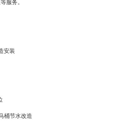
板等服务。
造安装
位
式马桶节水改造