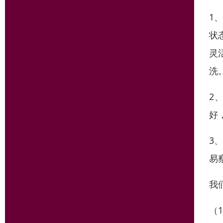
1
状
灵
洗
2
好
3
易
我
（