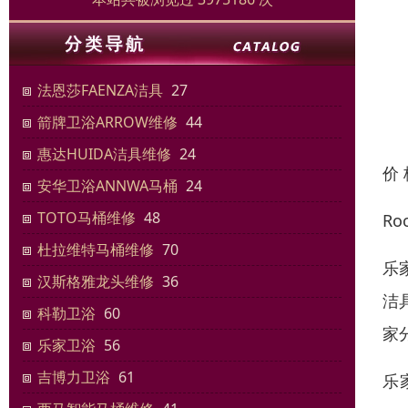
法恩莎FAENZA洁具
27
箭牌卫浴ARROW维修
44
惠达HUIDA洁具维修
24
价
安华卫浴ANNWA马桶
24
TOTO马桶维修
48
R
杜拉维特马桶维修
70
乐
汉斯格雅龙头维修
36
洁
科勒卫浴
60
家
乐家卫浴
56
吉博力卫浴
61
乐