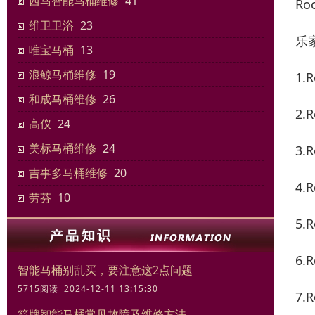
西马智能马桶维修
41
R
维卫卫浴
23
乐
唯宝马桶
13
浪鲸马桶维修
19
1
和成马桶维修
26
2
高仪
24
美标马桶维修
24
3
吉事多马桶维修
20
4
劳芬
10
5
6
智能马桶别乱买，要注意这2点问题
5715阅读 2024-12-11 13:15:30
7
箭牌智能马桶常见故障及维修方法