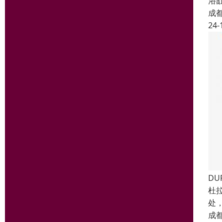
浴
成
24-
D
杜
处
成