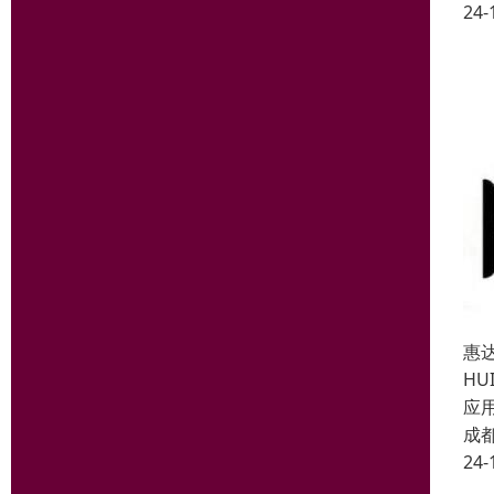
24-
惠达
H
应
成
24-