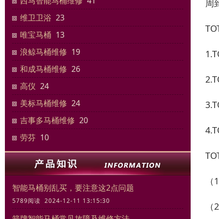
西马智能马桶维修
41
周
维卫卫浴
23
T
唯宝马桶
13
浪鲸马桶维修
19
1
和成马桶维修
26
2
高仪
24
美标马桶维修
24
3
吉事多马桶维修
20
4
劳芬
10
T
（
智能马桶别乱买，要注意这2点问题
5789阅读 2024-12-11 13:15:30
（
箭牌智能马桶常见故障及维修方法