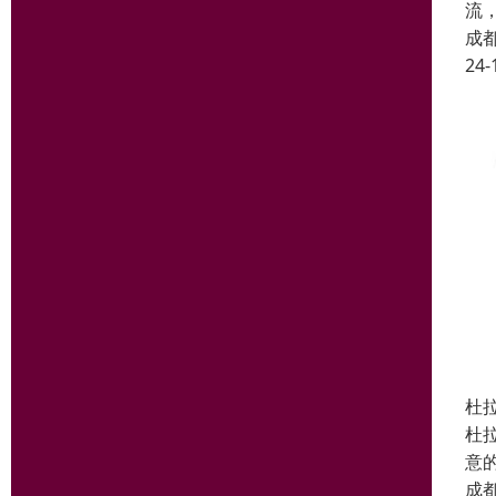
流
成
24-
杜拉
杜
意的
成