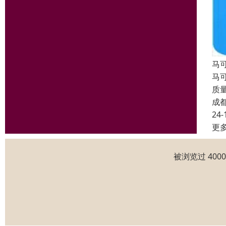
马
马
质
成
24-
更
被浏览过 400