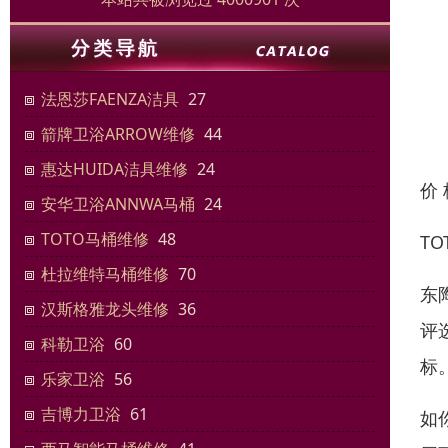
法恩莎FAENZA洁具
27
箭牌卫浴ARROW维修
44
惠达HUIDA洁具维修
24
价
安华卫浴ANNWA马桶
24
TOTO马桶维修
48
TO
杜拉维特马桶维修
70
东
汉斯格雅龙头维修
36
评
科勒卫浴
60
标
乐家卫浴
56
吉博力卫浴
61
如