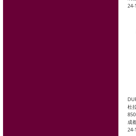
24-
DU
杜拉
85
成
24-